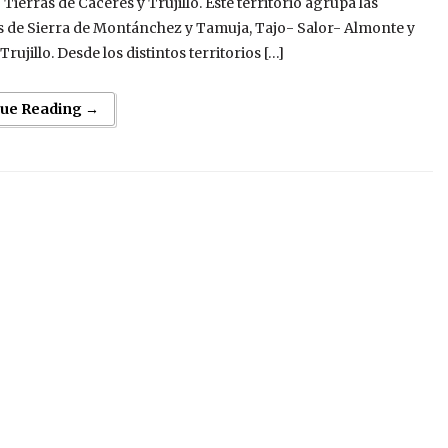
 Tierras de Cáceres y Trujillo. Este territorio agrupa las
 de Sierra de Montánchez y Tamuja, Tajo- Salor- Almonte y
rujillo. Desde los distintos territorios […]
nue Reading →