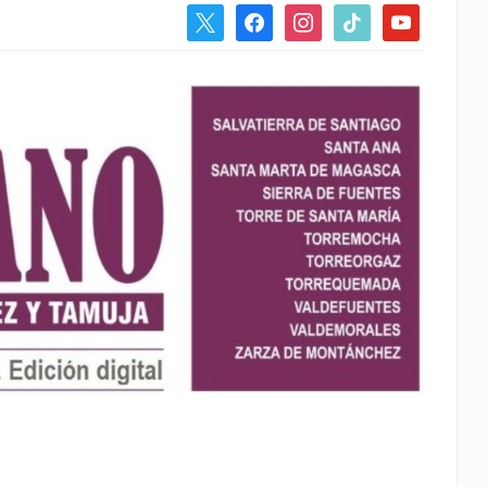
x
facebook
instagram
tiktok
youtube