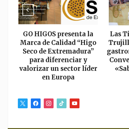
a
GO HIGOS presenta la
Las T
tor
Marca de Calidad “Higo
Trujil
r
Seco de Extremadura”
gastro
es
para diferenciar y
Conve
valorizar un sector líder
«Sab
en Europa
x
facebook
instagram
tiktok
youtube