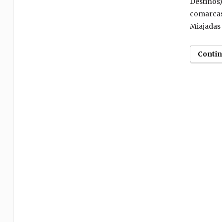
Destinos)
comarcas
Miajadas T
Conti