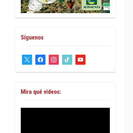
Síguenos
x
facebook
instagram
tiktok
youtube
Mira qué videos: