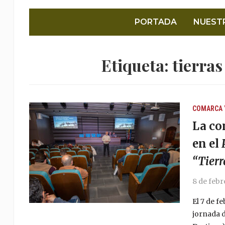
PORTADA
NUEST
Etiqueta:
tierras
COMARCA 
La co
en el
“Tierr
8 de febr
El 7 de f
jornada d