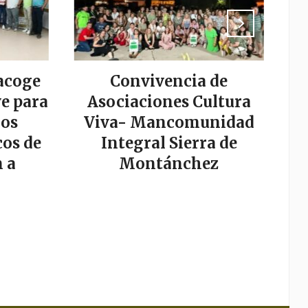
acoge
Convivencia de
La
e para
Asociaciones Cultura
los
Viva- Mancomunidad
os de
Integral Sierra de
s
 a
Montánchez