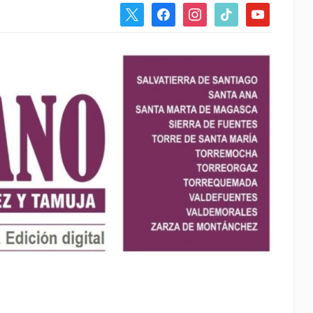
x
facebook
instagram
tiktok
youtube