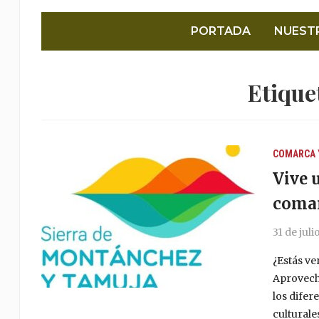
PORTADA
NUEST
Etique
COMARCA 
Vive 
comar
31 de jul
¿Estás ve
Aprovecha
los difer
culturale