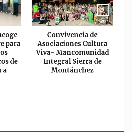
acoge
Convivencia de
La
e para
Asociaciones Cultura
los
Viva- Mancomunidad
os de
Integral Sierra de
s
 a
Montánchez