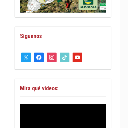
Síguenos
x
facebook
instagram
tiktok
youtube
Mira qué videos: