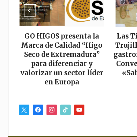
a
GO HIGOS presenta la
Las T
tor
Marca de Calidad “Higo
Trujil
r
Seco de Extremadura”
gastro
es
para diferenciar y
Conve
valorizar un sector líder
«Sab
en Europa
x
facebook
instagram
tiktok
youtube