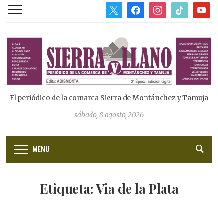
x
facebook
instagram
tiktok
youtub
El periódico de la comarca Sierra de Montánchez y Tamuja
sábado, 8 agosto, 2026
MENU
Etiqueta:
Via de la Plata