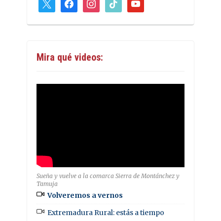
x
facebook
instagram
tiktok
youtube
Mira qué videos:
Sueña y vuelve a la comarca Sierra de Montánchez y
Tamuja
Volveremos a vernos
Extremadura Rural: estás a tiempo