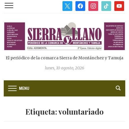
x
facebook
instagram
tiktok
youtub
El periódico de la comarca Sierra de Montánchez y Tamuja
lunes, 10 agosto, 2026
MENU
Etiqueta:
voluntariado