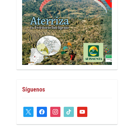
Síguenos
x
facebook
instagram
tiktok
youtube