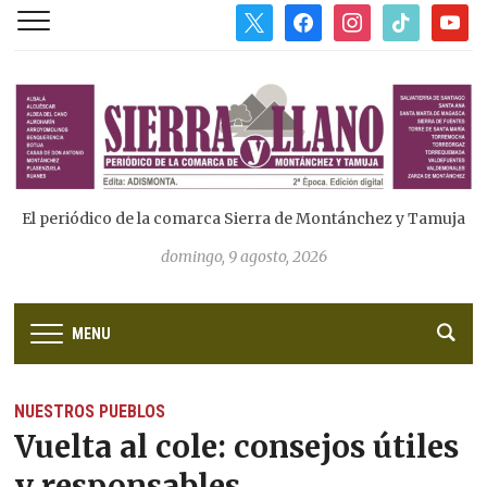
x
facebook
instagram
tiktok
youtub
El periódico de la comarca Sierra de Montánchez y Tamuja
domingo, 9 agosto, 2026
MENU
NUESTROS PUEBLOS
Vuelta al cole: consejos útiles
y responsables.