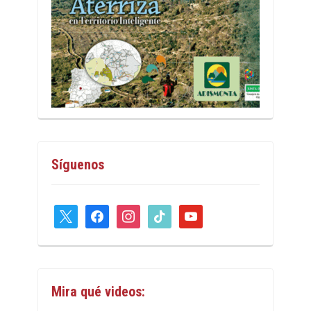
Síguenos
x
facebook
instagram
tiktok
youtube
Mira qué videos: