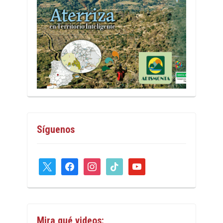
Síguenos
x
facebook
instagram
tiktok
youtube
Mira qué videos: