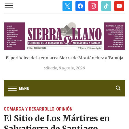
x
facebook
instagram
tiktok
youtub
El periódico de la comarca Sierra de Montánchez y Tamuja
sábado, 8 agosto, 2026
MENU
COMARCA Y DESARROLLO
OPINIÓN
,
El Sitio de Los Mártires en
Salvatierra de Santiago