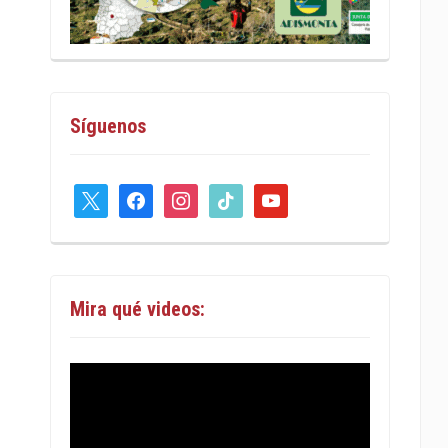
Síguenos
x
facebook
instagram
tiktok
youtube
Mira qué videos: