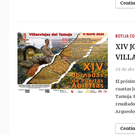
Conti
BOTIJA
CO
XIV 
VILL
29 de abr
El próxim
cuartas J
Tamuja. 
resultado
Arqueolog
Conti