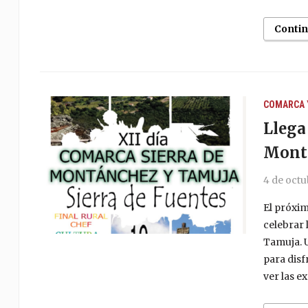
Conti
COMARCA 
Llega 
Mont
4 de octu
El próxim
celebrar 
Tamuja. U
para disf
ver las e