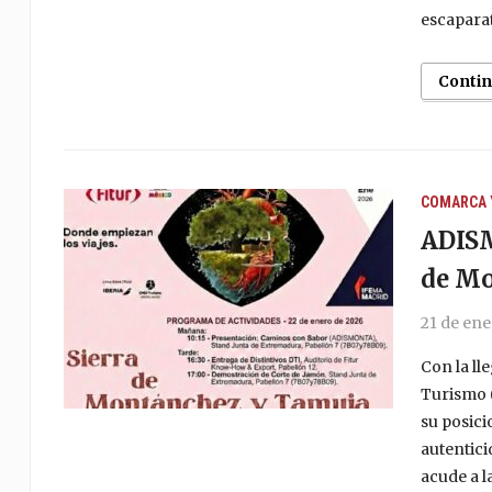
escaparat
Conti
COMARCA 
ADISM
de Mo
21 de ene
Con la ll
Turismo 
su posici
autentici
acude a l