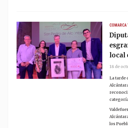
COMARCA 
Diput
esgra
local
18 de oct
La tarde 
Alcántara
reconocim
categoría
Valdefuen
Alcántara
los Puebl