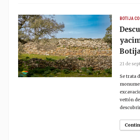
BOTIJA
CO
Descu
yacim
Botij
21 de sep
Se trata
monument
excavacio
vettón de
descubrim
Conti