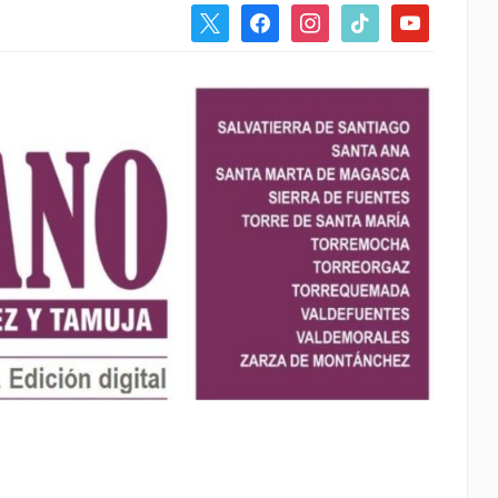
x
facebook
instagram
tiktok
youtube