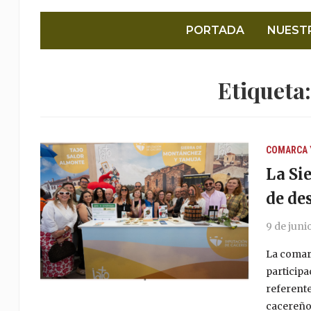
PORTADA
NUEST
Etiqueta
COMARCA 
La Si
de de
9 de juni
La comar
participa
referente
cacereño. 