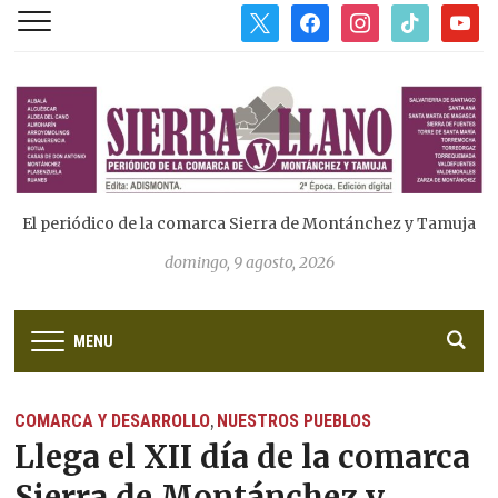
x
facebook
instagram
tiktok
youtub
El periódico de la comarca Sierra de Montánchez y Tamuja
domingo, 9 agosto, 2026
MENU
COMARCA Y DESARROLLO
NUESTROS PUEBLOS
,
Llega el XII día de la comarca
Sierra de Montánchez y