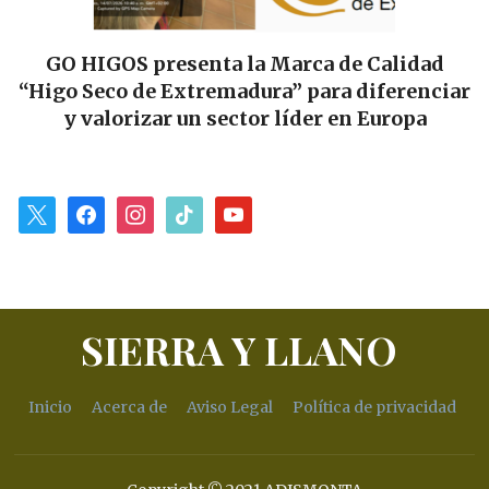
HIGOS presenta la Marca de Calidad
Las Tie
Seco de Extremadura” para diferenciar
alianza 
valorizar un sector líder en Europa
para
x
facebook
instagram
tiktok
youtube
SIERRA Y LLANO
Inicio
Acerca de
Aviso Legal
Política de privacidad