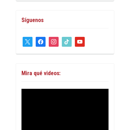
Síguenos
x
facebook
instagram
tiktok
youtube
Mira qué videos: