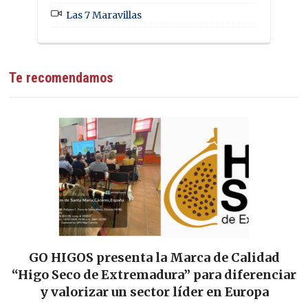
Las 7 Maravillas
Te recomendamos
Las Tierras de Cáceres y Trujillo sellan su
ar
alianza gastronómica: se firma el Convenio
p
para impulsar «Sabores y Paisajes»