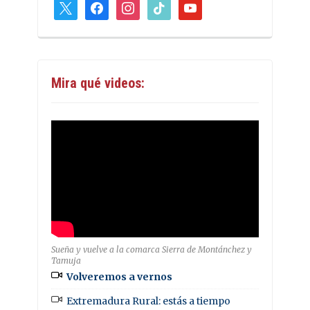
x
facebook
instagram
tiktok
youtube
Mira qué videos:
Sueña y vuelve a la comarca Sierra de Montánchez y
Tamuja
Volveremos a vernos
Extremadura Rural: estás a tiempo