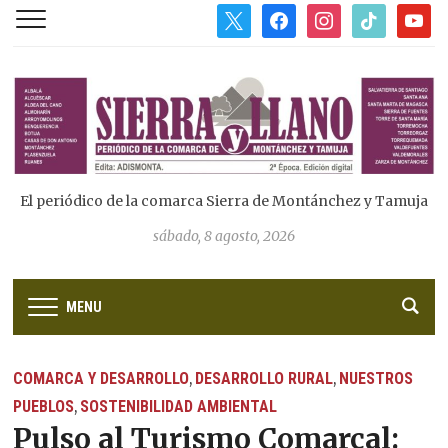
x
facebook
instagram
tiktok
youtub
El periódico de la comarca Sierra de Montánchez y Tamuja
sábado, 8 agosto, 2026
MENU
COMARCA Y DESARROLLO
DESARROLLO RURAL
NUESTROS
,
,
PUEBLOS
SOSTENIBILIDAD AMBIENTAL
,
Pulso al Turismo Comarcal: