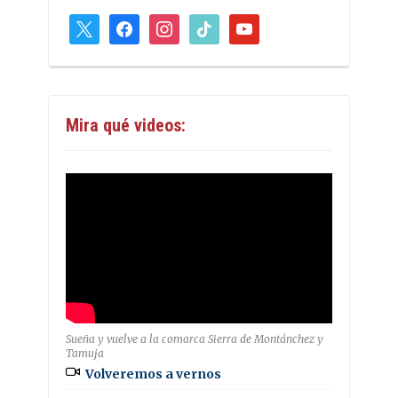
x
facebook
instagram
tiktok
youtube
Mira qué videos:
Sueña y vuelve a la comarca Sierra de Montánchez y
Tamuja
Volveremos a vernos