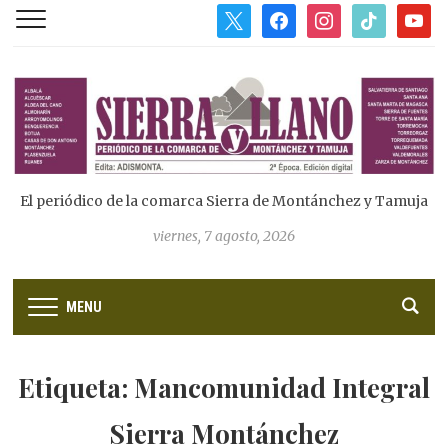
x
facebook
instagram
tiktok
youtub
El periódico de la comarca Sierra de Montánchez y Tamuja
viernes, 7 agosto, 2026
MENU
Etiqueta:
Mancomunidad Integral
Sierra Montánchez