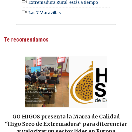
Extremadura Rural: estás a tiempo
Las 7 Maravillas
Te recomendamos
HIGOS presenta la Marca de Calidad
Las Tie
Seco de Extremadura” para diferenciar
alianza 
valorizar un sector líder en Europa
para