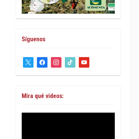
Síguenos
x
facebook
instagram
tiktok
youtube
Mira qué videos: