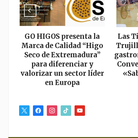
a
GO HIGOS presenta la
Las T
tor
Marca de Calidad “Higo
Trujil
r
Seco de Extremadura”
gastro
es
para diferenciar y
Conve
valorizar un sector líder
«Sab
en Europa
x
facebook
instagram
tiktok
youtube