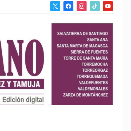
x
facebook
instagram
tiktok
youtube