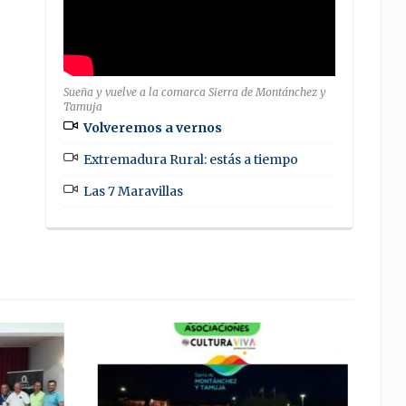
Sueña y vuelve a la comarca Sierra de Montánchez y
Tamuja
Volveremos a vernos
Extremadura Rural: estás a tiempo
Las 7 Maravillas