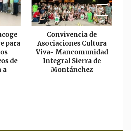
acoge
Convivencia de
La
e para
Asociaciones Cultura
los
Viva- Mancomunidad
os de
Integral Sierra de
s
 a
Montánchez