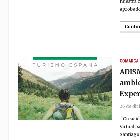
nuestra 
aprobado 
Conti
COMARCA 
ADISM
ambic
Exper
26 de di
“Creació
Virtual p
Santiago 