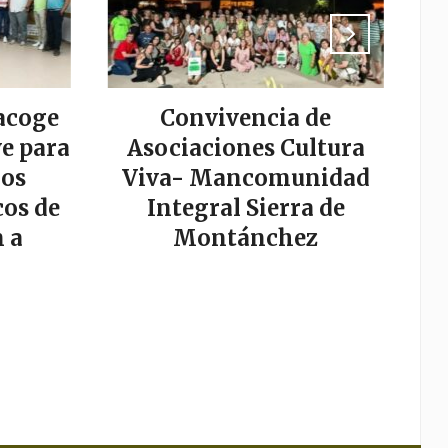
acoge
Convivencia de
La
e para
Asociaciones Cultura
los
Viva- Mancomunidad
os de
Integral Sierra de
s
 a
Montánchez