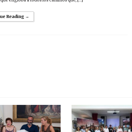
 que engloba a todos los caminos que, […]
nue Reading →