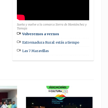
Sueña y vuelve a la comarca Sierra de Montánchez y
Tamuja
Volveremos a vernos
Extremadura Rural: estás a tiempo
Las 7 Maravillas