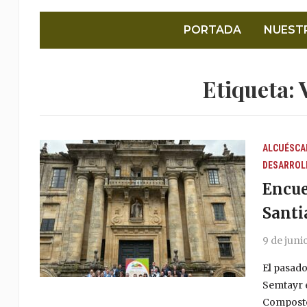
PORTADA
NUEST
Etiqueta:
ALCUÉSCA
DESARROL
Encue
Santi
9 de juni
El pasado
Semtayr 
Compostel