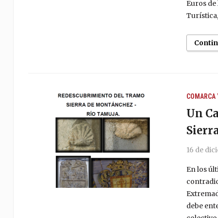
Euros de 
Turística
Conti
COMARCA 
Un Ca
Sierr
16 de dic
En los úl
contradic
Extremad
debe ente