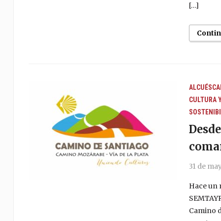
[…]
Conti
ALCUÉSCA
CULTURA 
SOSTENIBI
Desde
comar
31 de ma
Hace un 
SEMTAYR, 
Camino d