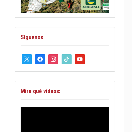
Síguenos
x
facebook
instagram
tiktok
youtube
Mira qué videos: