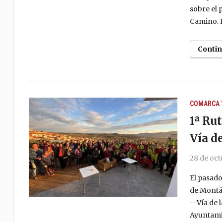
sobre el 
Camino. E
Conti
COMARCA 
1ª Ru
Vía d
28 de oc
El pasado
de Montán
– Vía de 
Ayuntamie