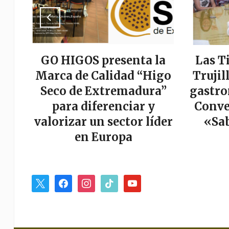
a
GO HIGOS presenta la
Las T
tor
Marca de Calidad “Higo
Trujil
r
Seco de Extremadura”
gastro
es
para diferenciar y
Conve
valorizar un sector líder
«Sab
en Europa
x
facebook
instagram
tiktok
youtube