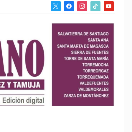
x
facebook
instagram
tiktok
youtube