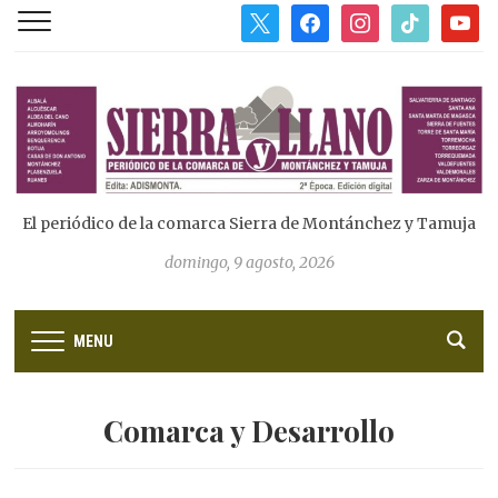
x
facebook
instagram
tiktok
youtub
El periódico de la comarca Sierra de Montánchez y Tamuja
domingo, 9 agosto, 2026
MENU
Comarca y Desarrollo