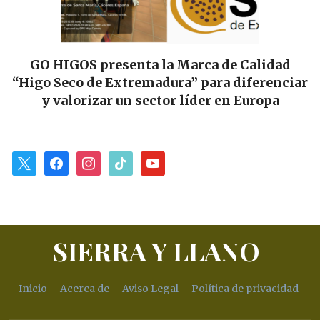
rca de Calidad
Las Tierras de Cáceres y Truj
 para diferenciar
alianza gastronómica: se fir
íder en Europa
para impulsar «Sabores y
x
facebook
instagram
tiktok
youtube
SIERRA Y LLANO
Inicio
Acerca de
Aviso Legal
Política de privacidad